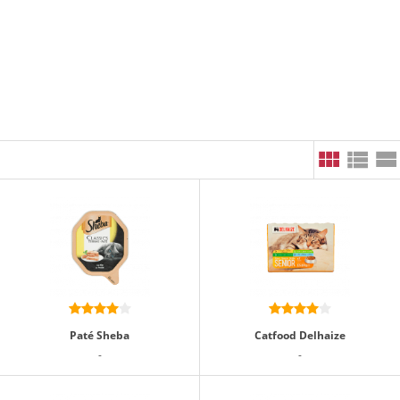
Paté Sheba
Catfood Delhaize
-
-